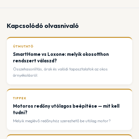
Kapcsolódó olvasnivaló
ÚTMUTATÓ
SmartHome vs Loxone: melyik okosotthon
rendszert válaszd?
Összehasonlítás, árak és valódi tapasztalatok az okos
árnyékolásról.
TIPPEK
Motoros redőny utólagos beépítése — mit kell
tudni?
Melyik meglévő redőnyhöz szerezhető be utólag motor?