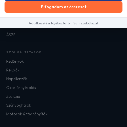
Elfogadom az összeset
Blog
Kapcsolat
Adatkezelési tájékoztató
·
Süti szabályzat
Adatkezelési tájékoztató
ÁSZF
SZOLGÁLTATÁSOK
Redőnyök
Reluxák
Napellenzők
Okos árnyékolás
Zsaluzia
Szúnyoghálók
Motorok & távirányítók