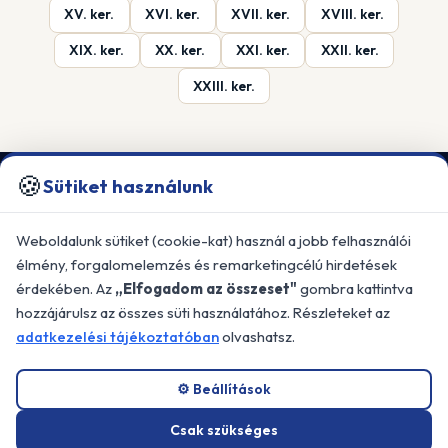
XV. ker.
XVI. ker.
XVII. ker.
XVIII. ker.
XIX. ker.
XX. ker.
XXI. ker.
XXII. ker.
XXIII. ker.
🍪
Sütiket használunk
KALMAKOMFORT KFT.
Professzionális árnyékolástechnikai
Weboldalunk sütiket (cookie-kat) használ a jobb felhasználói
megoldások Budapesten és Pest megye egész
élmény, forgalomelemzés és remarketingcélú hirdetések
területén.
érdekében. Az
„Elfogadom az összeset"
gombra kattintva
📍 2310 Szigetszentmiklós, Dorottya u.
hozzájárulsz az összes süti használatához. Részleteket az
26/B
adatkezelési tájékoztatóban
olvashatsz.
GYORS LINKEK
⚙️ Beállítások
Főoldal
Csak szükséges
Referenciák