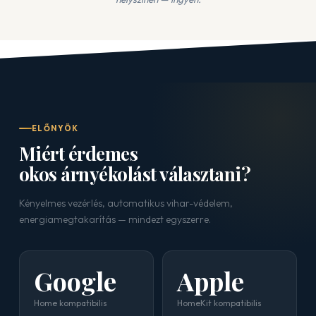
ELŐNYÖK
Miért érdemes
okos árnyékolást választani?
Kényelmes vezérlés, automatikus vihar-védelem,
energiamegtakarítás — mindezt egyszerre.
Google
Apple
Home kompatibilis
HomeKit kompatibilis