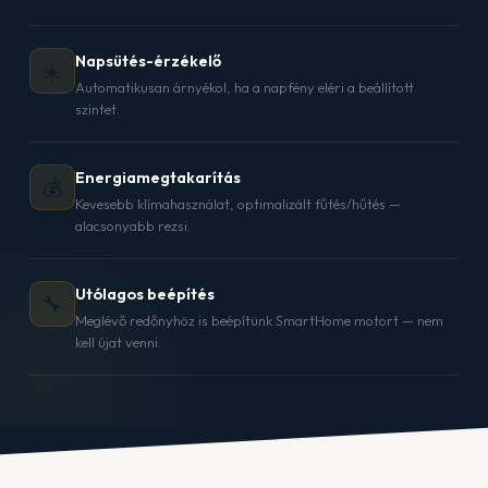
Napsütés-érzékelő
☀️
Automatikusan árnyékol, ha a napfény eléri a beállított
szintet.
Energiamegtakarítás
💰
Kevesebb klímahasználat, optimalizált fűtés/hűtés —
alacsonyabb rezsi.
Utólagos beépítés
🔧
Meglévő redőnyhöz is beépítünk SmartHome motort — nem
kell újat venni.