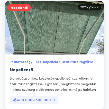
2026. július 7.
Napellenző
📍 Biatorbágy – Kézi napellenző, szarufára rögzítve
Napellenző
Biatorbágyon kézi kezelésű napellenzőt szereltünk fel
szarufára rögzítéssel. Egyszerű, megbízható megoldás
— nincs szükség elektromos bekötésre, mégis hatékony
árnyékolást biztosít a terasz felett. Garanciával, precíz
💰 400.000 - 600.000 Ft
kivitelezéssel.