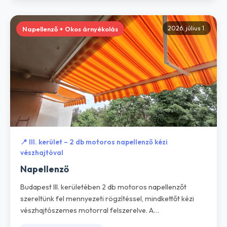
2026. július 1.
Napellenző + Okos árnyékolás
📍 III. kerület – 2 db motoros napellenző kézi
vészhajtóval
Napellenző
Budapest III. kerületében 2 db motoros napellenzőt
szereltünk fel mennyezeti rögzítéssel, mindkettőt kézi
vészhajtószemes motorral felszerelve. A
vészhajtószemes megoldás azt jelenti, hogy áramszünet