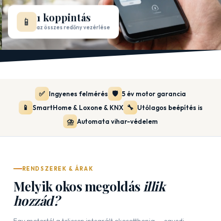
1 koppintás
📱
az összes redőny vezérlése
✅
🛡️
Ingyenes felmérés
5 év motor garancia
📱
🔧
SmartHome & Loxone & KNX
Utólagos beépítés is
⛈️
Automata vihar-védelem
RENDSZEREK & ÁRAK
Melyik okos megoldás
illik
hozzád?
Egy motortól a teljesen integrált okosotthonig — egyedi