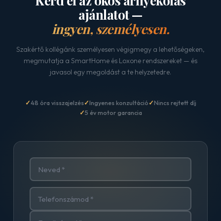
Kérd el az okos árnyékolás
ajánlatot —
ingyen, személyesen.
Szakértő kollégánk személyesen végigmegy a lehetőségeken,
megmutatja a SmartHome és Loxone rendszereket — és
javasol egy megoldást a te helyzetedre.
48 óra visszajelzés
Ingyenes konzultáció
Nincs rejtett díj
5 év motor garancia