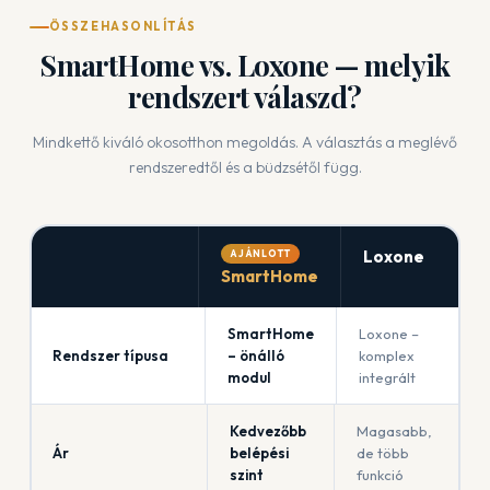
ÖSSZEHASONLÍTÁS
SmartHome vs. Loxone — melyik
rendszert válaszd?
Mindkettő kiváló okosotthon megoldás. A választás a meglévő
rendszeredtől és a büdzsétől függ.
Loxone
AJÁNLOTT
SmartHome
SmartHome
Loxone –
Rendszer típusa
– önálló
komplex
modul
integrált
Kedvezőbb
Magasabb,
Ár
belépési
de több
szint
funkció