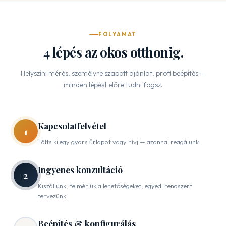
FOLYAMAT
4 lépés az okos otthonig.
Helyszíni mérés, személyre szabott ajánlat, profi beépítés —
minden lépést előre tudni fogsz.
Kapcsolatfelvétel
1
Tölts ki egy gyors űrlapot vagy hívj — azonnal reagálunk.
Ingyenes konzultáció
2
Kiszállunk, felmérjük a lehetőségeket, egyedi rendszert
tervezünk.
Beépítés & konfigurálás