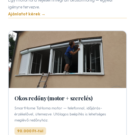
igényre tervezve.
Ajánlatot kérek →
Okos redőny (motor + szerelés)
SmartHome TaHoma motor — telefonnal, időjárás-
érzékelővel, ütemezve. Utólagos beépítés is lehetséges
meglévő redőnyhöz.
90.000 Ft-tól