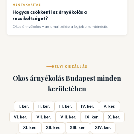
MEGTAKARÍTÁS
Hogyan csökkenti az árnyékolás a
rezsiköltséget?
Okos árnyékolás + automatizálás: a legjobb kombináció.
HELYI KISZÁLLÁS
Okos árnyékolás Budapest minden
kerületében
I. ker.
II. ker.
III. ker.
IV. ker.
V. ker.
VI. ker.
VII. ker.
VIII. ker.
IX. ker.
X. ker.
XI. ker.
XII. ker.
XIII. ker.
XIV. ker.