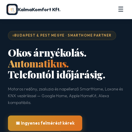
☰
KalmaKomfort Kft.
BUDAPEST & PEST MEGYE · SMARTHOME PARTNER
Okos árnyékolás.
Automatikus.
Telefontól időjárásig.
Motoros redőny, zsaluzia és napellenző SmartHome, Loxone és
KNX vezérléssel — Google Home, Apple HomeKit, Alexa
kompatibilis.
📅 Ingyenes felmérést kérek