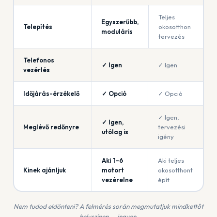
Teljes
Egyszerűbb,
Telepítés
okosotthon
moduláris
tervezés
Telefonos
✓ Igen
✓ Igen
vezérlés
Időjárás-érzékelő
✓ Opció
✓ Opció
✓ Igen,
✓ Igen,
Meglévő redőnyre
tervezési
utólag is
igény
Aki 1–6
Aki teljes
Kinek ajánljuk
motort
okosotthont
vezérelne
épít
Nem tudod eldönteni? A felmérés során megmutatjuk mindkettőt
helyszínen — ingyen.