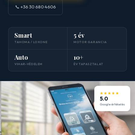
📞 +36 30 680 4606
Smart
5 év
TAHOMA / LOXONE
MOTOR GARANCIA
Auto
10+
VIHAR-VÉDELEM
ÉV TAPASZTALAT
★★★★★
5.0
Google értékelés