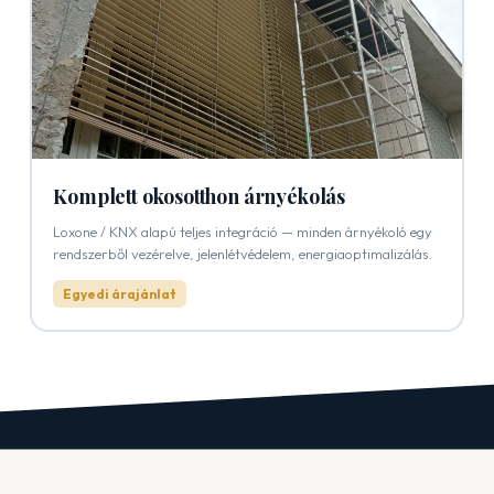
Komplett okosotthon árnyékolás
Loxone / KNX alapú teljes integráció — minden árnyékoló egy
rendszerből vezérelve, jelenlétvédelem, energiaoptimalizálás.
Egyedi árajánlat