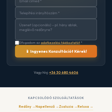
Elfogadom az
adatkezelési tájékoztatót
*
📱 Ingyenes Konzultációt Kérek!
Vagy hívj:
+36 30 680 4606
KAPCSOLÓDÓ SZOLGÁLTATÁSOK
Redőny →
Napellenző →
Zsaluzia →
Reluxa →