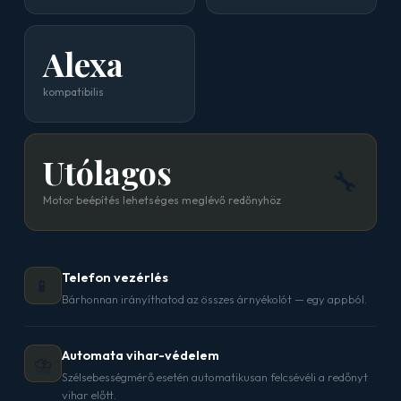
Alexa
kompatibilis
Utólagos
🔧
Motor beépítés lehetséges meglévő redőnyhöz
Telefon vezérlés
📱
Bárhonnan irányíthatod az összes árnyékolót — egy appból.
Automata vihar-védelem
⛈️
Szélsebességmérő esetén automatikusan felcsévéli a redőnyt
vihar előtt.