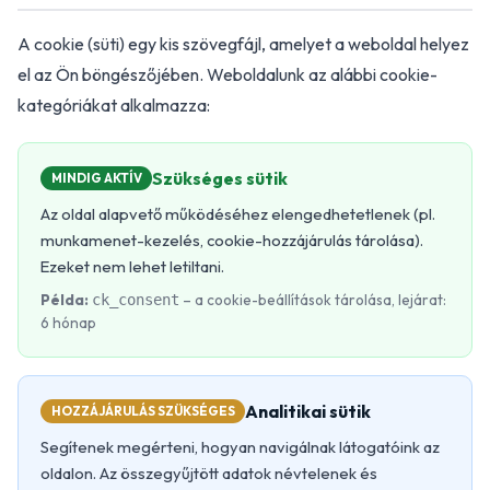
A cookie (süti) egy kis szövegfájl, amelyet a weboldal helyez
el az Ön böngészőjében. Weboldalunk az alábbi cookie-
kategóriákat alkalmazza:
Szükséges sütik
MINDIG AKTÍV
Az oldal alapvető működéséhez elengedhetetlenek (pl.
munkamenet-kezelés, cookie-hozzájárulás tárolása).
Ezeket nem lehet letiltani.
Példa:
– a cookie-beállítások tárolása, lejárat:
ck_consent
6 hónap
Analitikai sütik
HOZZÁJÁRULÁS SZÜKSÉGES
Segítenek megérteni, hogyan navigálnak látogatóink az
oldalon. Az összegyűjtött adatok névtelenek és