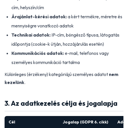
cím, helyszín/cím
Árajánlat-kérési adatok:
a kért termékre, méretre és
mennyiségre vonatkozó adatok
Technikai adatok:
IP-cím, böngésző típusa, látogatás
időpontja (cookie-k útján, hozzájárulás esetén)
Kommunikációs adatok:
e-mail, telefonos vagy
személyes kommunikáció tartalma
Különleges (érzékeny) kategóriájú személyes adatot
nem
kezelünk
.
3. Az adatkezelés célja és jogalapja
Cél
Jogalap (GDPR 6. cikk)
Adat