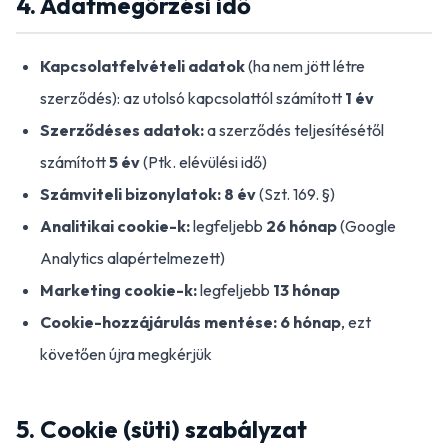
4. Adatmegőrzési idő
Kapcsolatfelvételi adatok
(ha nem jött létre
szerződés): az utolsó kapcsolattól számított
1 év
Szerződéses adatok:
a szerződés teljesítésétől
számított
5 év
(Ptk. elévülési idő)
Számviteli bizonylatok:
8 év
(Szt. 169. §)
Analitikai cookie-k:
legfeljebb
26 hónap
(Google
Analytics alapértelmezett)
Marketing cookie-k:
legfeljebb
13 hónap
Cookie-hozzájárulás mentése:
6 hónap
, ezt
követően újra megkérjük
5. Cookie (süti) szabályzat