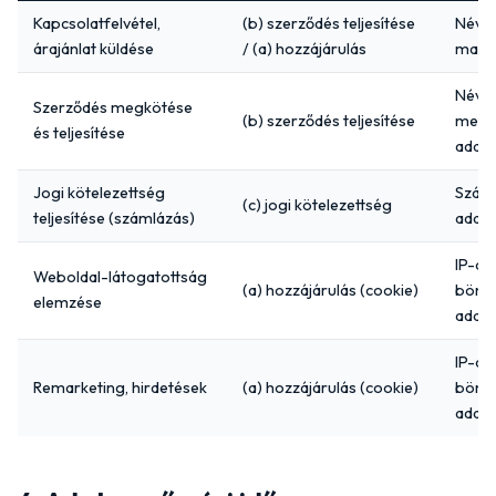
Kapcsolatfelvétel,
(b) szerződés teljesítése
Név, 
árajánlat küldése
/ (a) hozzájárulás
mail, 
Név, 
Szerződés megkötése
(b) szerződés teljesítése
megr
és teljesítése
adata
Jogi kötelezettség
Száml
(c) jogi kötelezettség
teljesítése (számlázás)
adat
IP-cí
Weboldal-látogatottság
(a) hozzájárulás (cookie)
böng
elemzése
adat
IP-cí
Remarketing, hirdetések
(a) hozzájárulás (cookie)
böng
adat