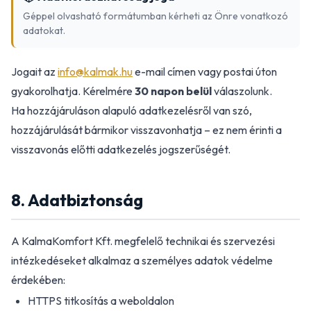
Géppel olvasható formátumban kérheti az Önre vonatkozó
adatokat.
Jogait az
info@kalmak.hu
e-mail címen vagy postai úton
gyakorolhatja. Kérelmére
30 napon belül
válaszolunk.
Ha hozzájáruláson alapuló adatkezelésről van szó,
hozzájárulását bármikor visszavonhatja – ez nem érinti a
visszavonás előtti adatkezelés jogszerűségét.
8. Adatbiztonság
A KalmaKomfort Kft. megfelelő technikai és szervezési
intézkedéseket alkalmaz a személyes adatok védelme
érdekében:
HTTPS titkosítás a weboldalon