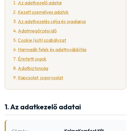
Az adatkezelő adatai
Kezelt személyes adatok
Az adatkezelés célja és jogalapja
Adatmegőrzési idő
Cookie (süti) szabályzat
Harmadik felek és adattovábbítás
Érintetti jogok
Adatbiztonság
Kapcsolat, jogorvoslat
1. Az adatkezelő adatai
Cégnév:
KalmaKomfort Kft.