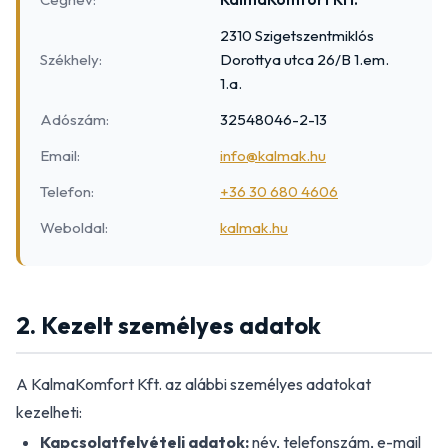
2310 Szigetszentmiklós
Székhely:
Dorottya utca 26/B 1.em.
1.a.
Adószám:
32548046-2-13
Email:
info@kalmak.hu
Telefon:
+36 30 680 4606
Weboldal:
kalmak.hu
2. Kezelt személyes adatok
A KalmaKomfort Kft. az alábbi személyes adatokat
kezelheti:
Kapcsolatfelvételi adatok:
név, telefonszám, e-mail