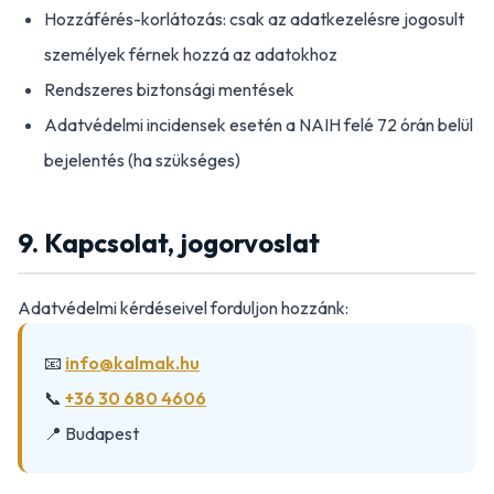
Hozzáférés-korlátozás: csak az adatkezelésre jogosult
személyek férnek hozzá az adatokhoz
Rendszeres biztonsági mentések
Adatvédelmi incidensek esetén a NAIH felé 72 órán belül
bejelentés (ha szükséges)
9. Kapcsolat, jogorvoslat
Adatvédelmi kérdéseivel forduljon hozzánk:
📧
info@kalmak.hu
📞
+36 30 680 4606
📍 Budapest