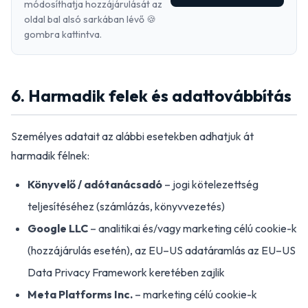
módosíthatja hozzájárulását az
oldal bal alsó sarkában lévő 🍪
gombra kattintva.
6. Harmadik felek és adattovábbítás
Személyes adatait az alábbi esetekben adhatjuk át
harmadik félnek:
Könyvelő / adótanácsadó
– jogi kötelezettség
teljesítéséhez (számlázás, könyvvezetés)
Google LLC
– analitikai és/vagy marketing célú cookie-k
(hozzájárulás esetén), az EU–US adatáramlás az EU–US
Data Privacy Framework keretében zajlik
Meta Platforms Inc.
– marketing célú cookie-k