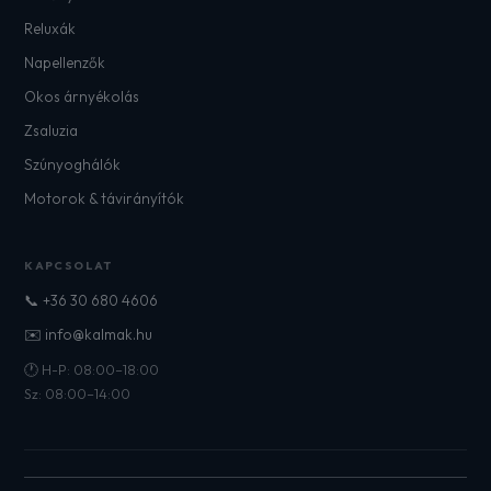
Reluxák
Napellenzők
Okos árnyékolás
Zsaluzia
Szúnyoghálók
Motorok & távirányítók
KAPCSOLAT
📞 +36 30 680 4606
✉️ info@kalmak.hu
🕐 H-P: 08:00–18:00
Sz: 08:00–14:00