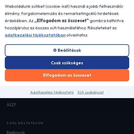
Professzionális árnyékolástechnikai
Weboldalunk sütiket (cookie-kat) használ a jobb felhasználói
megoldások Budapesten és Pest megye egész
élmény, forgalomelemzés és remarketingcélú hirdetések
területén.
érdekében. Az
„Elfogadom az összeset"
gombra kattintva
📍 2310 Szigetszentmiklós, Dorottya u.
hozzájárulsz az összes süti használatához. Részleteket az
26/B
adatkezelési tájékoztatóban
olvashatsz.
GYORS LINKEK
⚙️ Beállítások
Főoldal
Csak szükséges
Referenciák
Elfogadom az összeset
Blog
Kapcsolat
Adatkezelési tájékoztató
·
Süti szabályzat
Adatkezelési tájékoztató
ÁSZF
SZOLGÁLTATÁSOK
Redőnyök