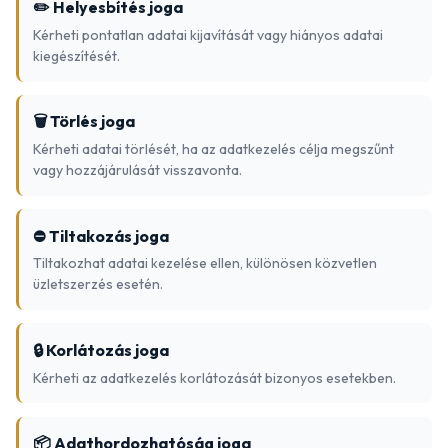
✏️ Helyesbítés joga
Kérheti pontatlan adatai kijavítását vagy hiányos adatai
kiegészítését.
🗑️ Törlés joga
Kérheti adatai törlését, ha az adatkezelés célja megszűnt
vagy hozzájárulását visszavonta.
⛔ Tiltakozás joga
Tiltakozhat adatai kezelése ellen, különösen közvetlen
üzletszerzés esetén.
🔒 Korlátozás joga
Kérheti az adatkezelés korlátozását bizonyos esetekben.
📦 Adathordozhatóság joga