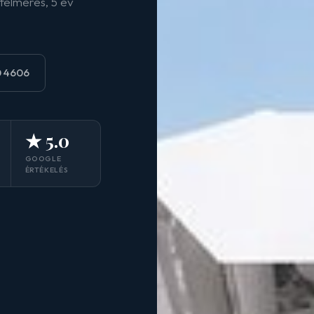
felmérés, 5 év
0 4606
★ 5.0
GOOGLE
ÉRTÉKELÉS