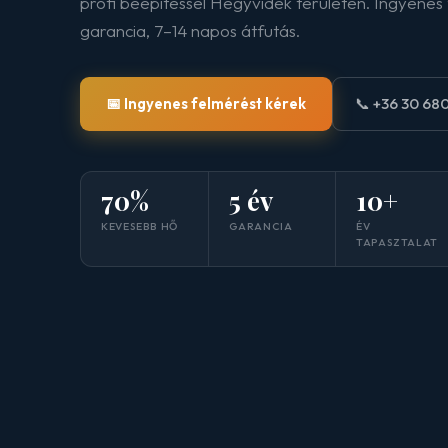
profi beépítéssel Hegyvidék területén. Ingyenes 
garancia, 7–14 napos átfutás.
📅 Ingyenes felmérést kérek
📞 +36 30 68
70%
5 év
10+
KEVESEBB HŐ
GARANCIA
ÉV
TAPASZTALAT