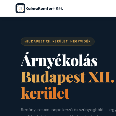
KalmaKomfort Kft.
BUDAPEST XII. KERÜLET · HEGYVIDÉK
Árnyékolás
Budapest XII.
kerület
Redőny, reluxa, napellenző és szúnyogháló — eg