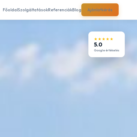
Főoldal
Szolgáltatások
Referenciák
Blog
Ajánlatkérés
★★★★★
5.0
Google értékelés