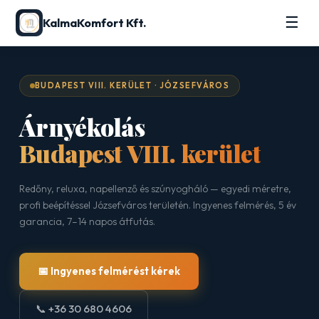
☰
KalmaKomfort Kft.
BUDAPEST VIII. KERÜLET · JÓZSEFVÁROS
Árnyékolás
Budapest VIII. kerület
Redőny, reluxa, napellenző és szúnyogháló — egyedi méretre,
profi beépítéssel Józsefváros területén. Ingyenes felmérés, 5 év
garancia, 7–14 napos átfutás.
📅 Ingyenes felmérést kérek
📞 +36 30 680 4606