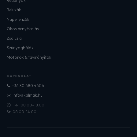
Redőnyök
Reluxák
Napellenzők
Okos árnyékolás
Zsaluzia
Szúnyoghálók
Motorok & távirányítók
KAPCSOLAT
📞 +36 30 680 4606
✉️ info@kalmak.hu
🕐 H-P: 08:00–18:00
Sz: 08:00–14:00