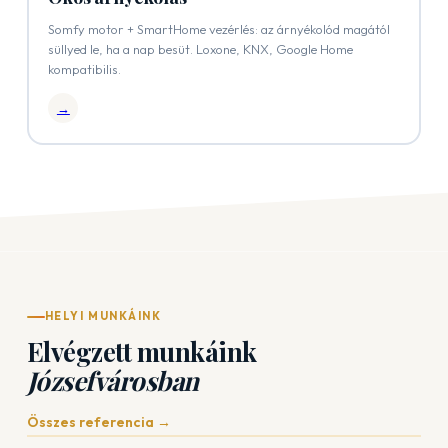
Somfy motor + SmartHome vezérlés: az árnyékolód magától
süllyed le, ha a nap besüt. Loxone, KNX, Google Home
kompatibilis.
→
HELYI MUNKÁINK
Elvégzett munkáink
Józsefvárosban
Összes referencia →