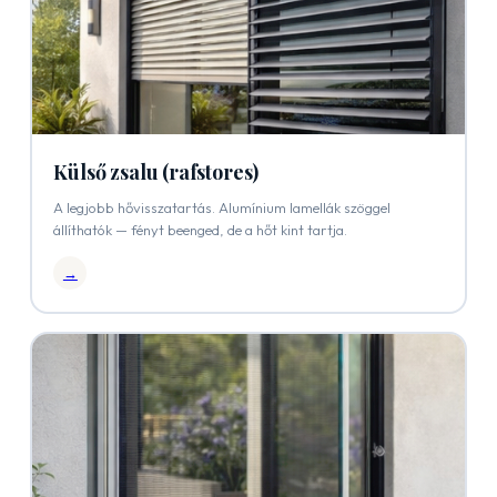
Külső zsalu (rafstores)
A legjobb hővisszatartás. Alumínium lamellák szöggel
állíthatók — fényt beenged, de a hőt kint tartja.
→