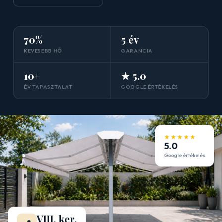
70%
5 év
KEVESEBB HŐ
GARANCIA
10+
★ 5.0
ÉV TAPASZTALAT
GOOGLE ÉRTÉKELÉS
★★★★★
5.0
Google értékelés
VIII. ker.