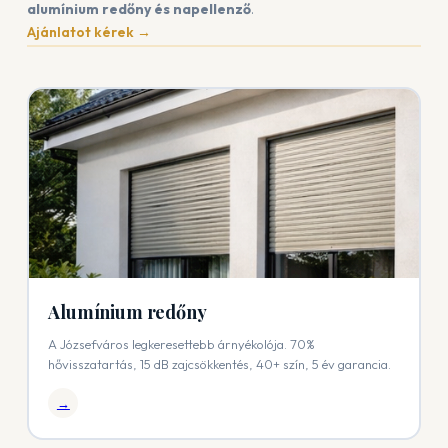
alumínium redőny és napellenző
.
Ajánlatot kérek →
Alumínium redőny
A Józsefváros legkeresettebb árnyékolója. 70%
hővisszatartás, 15 dB zajcsökkentés, 40+ szín, 5 év garancia.
→