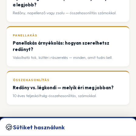
a legjobb?
Redőny, napellenző vagy zsalu — összehasonlítás számokkal.
PANELLAKÁS
Panellakás árnyékolás: hogyan szerelhetsz
redőnyt?
Vakolható tok, kültéri rászerelés — minden, amit tudni kell.
ÖSSZEHASONLÍTÁS
Redőny vs. légkondi — melyik éri meg jobban?
10 éves teljesköltség-összehasonlítás, számokkal.
🍪
Sütiket használunk
KALMAKOMFORT KFT.