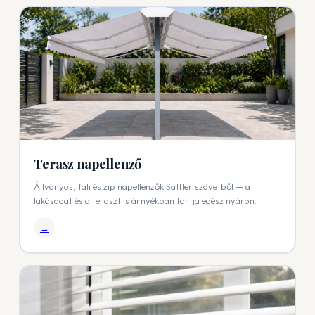
Terasz napellenző
Állványos, fali és zip napellenzők Sattler szövetből — a
lakásodat és a teraszt is árnyékban tartja egész nyáron.
→