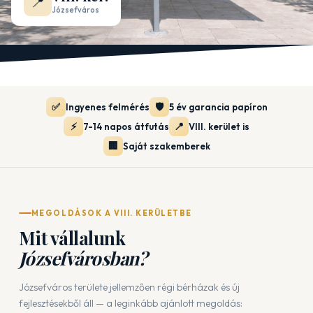
📍
Józsefváros
✅
🛡️
Ingyenes felmérés
5 év garancia papíron
⚡
📍
7-14 napos átfutás
VIII. kerület is
🏢
Saját szakemberek
MEGOLDÁSOK A VIII. KERÜLETBE
Mit vállalunk
Józsefvárosban?
Józsefváros területe jellemzően régi bérházak és új
fejlesztésekből áll — a leginkább ajánlott megoldás: