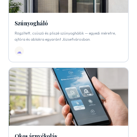
Szúnyogháló
Rögzített, csúszó és pliszé szúnyoghálók — egyedi méretre,
ajtóra és ablakra egyaránt Józsefvárosban.
→
Okos árnyékolás