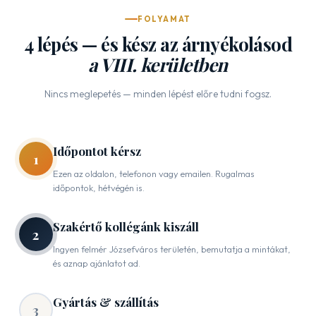
FOLYAMAT
4 lépés — és kész az árnyékolásod
a VIII. kerületben
Nincs meglepetés — minden lépést előre tudni fogsz.
Időpontot kérsz
1
Ezen az oldalon, telefonon vagy emailen. Rugalmas
időpontok, hétvégén is.
Szakértő kollégánk kiszáll
2
Ingyen felmér Józsefváros területén, bemutatja a mintákat,
és aznap ajánlatot ad.
Gyártás & szállítás
3