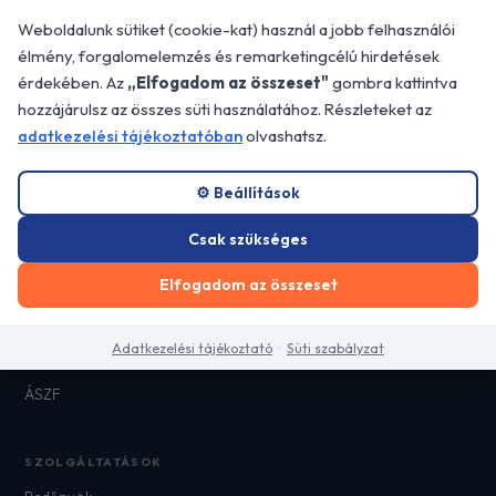
Professzionális árnyékolástechnikai
Weboldalunk sütiket (cookie-kat) használ a jobb felhasználói
megoldások Budapesten és Pest megye egész
élmény, forgalomelemzés és remarketingcélú hirdetések
területén.
érdekében. Az
„Elfogadom az összeset"
gombra kattintva
📍 2310 Szigetszentmiklós, Dorottya u.
hozzájárulsz az összes süti használatához. Részleteket az
26/B
adatkezelési tájékoztatóban
olvashatsz.
GYORS LINKEK
⚙️ Beállítások
Főoldal
Csak szükséges
Referenciák
Elfogadom az összeset
Blog
Kapcsolat
Adatkezelési tájékoztató
·
Süti szabályzat
Adatkezelési tájékoztató
ÁSZF
SZOLGÁLTATÁSOK