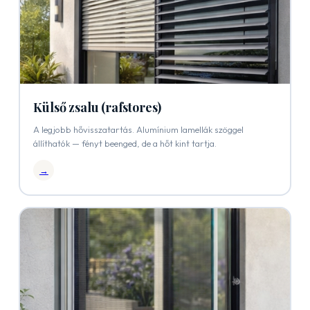
Külső zsalu (rafstores)
A legjobb hővisszatartás. Alumínium lamellák szöggel
állíthatók — fényt beenged, de a hőt kint tartja.
→