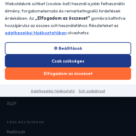
Professzionális árnyékolástechnikai
Weboldalunk sütiket (cookie-kat) használ a jobb felhasználói
megoldások Budapesten és Pest megye egész
élmény, forgalomelemzés és remarketingcélú hirdetések
területén.
érdekében. Az
„Elfogadom az összeset"
gombra kattintva
📍 2310 Szigetszentmiklós, Dorottya u.
hozzájárulsz az összes süti használatához. Részleteket az
26/B
adatkezelési tájékoztatóban
olvashatsz.
GYORS LINKEK
⚙️ Beállítások
Főoldal
Csak szükséges
Referenciák
Elfogadom az összeset
Blog
Kapcsolat
Adatkezelési tájékoztató
·
Süti szabályzat
Adatkezelési tájékoztató
ÁSZF
SZOLGÁLTATÁSOK
Redőnyök