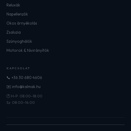
Reluxák
Napellenzők
Okos árnyékolás
Zsaluzia
Szúnyoghálók
Motorok & távirányítók
KAPCSOLAT
📞 +36 30 680 4606
✉️ info@kalmak.hu
🕐 H-P: 08:00–18:00
Sz: 08:00–14:00