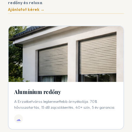
redőny és reluxa
.
Ajánlatot kérek →
Alumínium redőny
A Erzsébetváros legkeresettebb árnyékolója. 70%
hővisszatartás, 15 dB zajcsökkentés, 40+ szín, 5 év garancia.
→