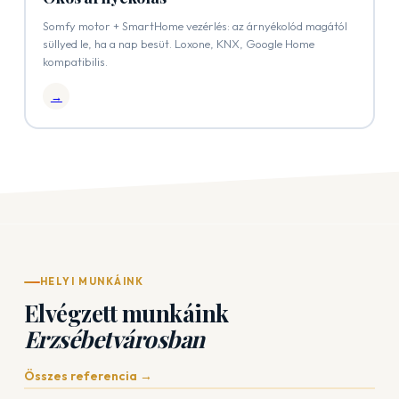
Somfy motor + SmartHome vezérlés: az árnyékolód magától
süllyed le, ha a nap besüt. Loxone, KNX, Google Home
kompatibilis.
→
HELYI MUNKÁINK
Elvégzett munkáink
Erzsébetvárosban
Összes referencia →