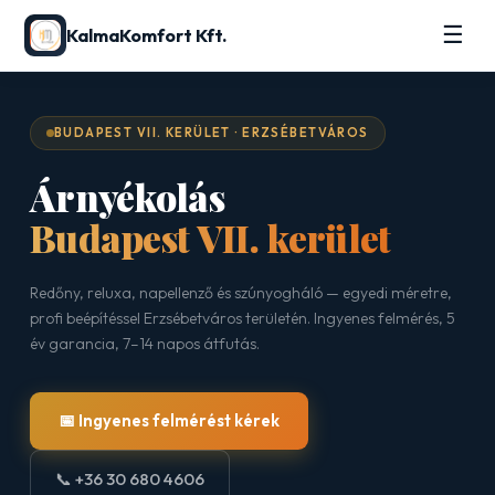
☰
KalmaKomfort Kft.
BUDAPEST VII. KERÜLET · ERZSÉBETVÁROS
Árnyékolás
Budapest VII. kerület
Redőny, reluxa, napellenző és szúnyogháló — egyedi méretre,
profi beépítéssel Erzsébetváros területén. Ingyenes felmérés, 5
év garancia, 7–14 napos átfutás.
📅 Ingyenes felmérést kérek
📞 +36 30 680 4606