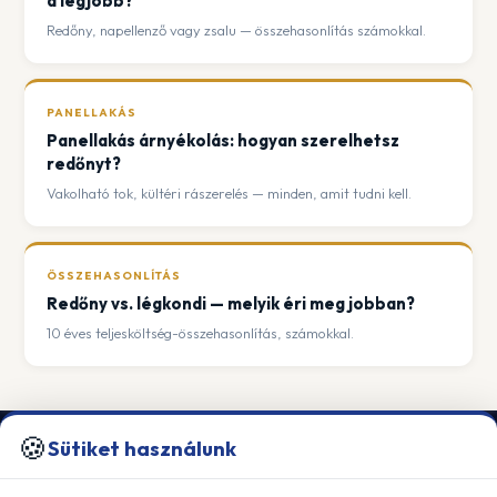
a legjobb?
Redőny, napellenző vagy zsalu — összehasonlítás számokkal.
PANELLAKÁS
Panellakás árnyékolás: hogyan szerelhetsz
redőnyt?
Vakolható tok, kültéri rászerelés — minden, amit tudni kell.
ÖSSZEHASONLÍTÁS
Redőny vs. légkondi — melyik éri meg jobban?
10 éves teljesköltség-összehasonlítás, számokkal.
🍪
Sütiket használunk
KALMAKOMFORT KFT.