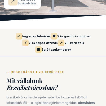
📍
Erzsébetváros
✅
🛡️
Ingyenes felmérés
5 év garancia papíron
⚡
📍
7-14 napos átfutás
VII. kerület is
🏢
Saját szakemberek
MEGOLDÁSOK A VII. KERÜLETBE
Mit vállalunk
Erzsébetvárosban?
Erzsébetváros területe jellemzően bérházak és felújított
lakásokből áll — a leginkább ajánlott megoldás:
alumínium