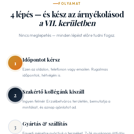
FOLYAMAT
4 lépés — és kész az árnyékolásod
a VII. kerületben
Nincs meglepetés — minden lépést előre tudni fogsz.
Időpontot kérsz
1
Ezen az oldalon, telefonon vagy emailen. Rugalmas
időpontok, hétvégén is.
Szakértő kollégánk kiszáll
2
Ingyen felmér Erzsébetváros területén, bemutatja a
mintákat, és aznap ajánlatot ad.
Gyártás & szállítás
3
Egyedi méretre gyártjuk a terméket. 7–14 munkanap átfutás.