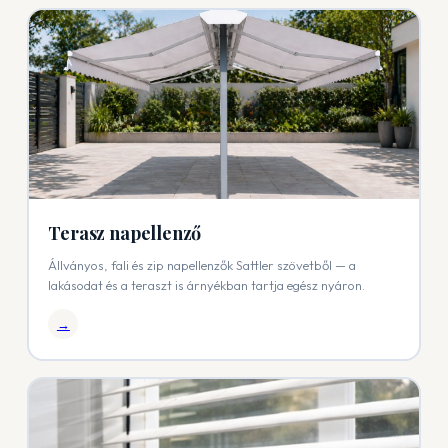
Terasz napellenző
Állványos, fali és zip napellenzők Sattler szövetből — a
lakásodat és a teraszt is árnyékban tartja egész nyáron.
→