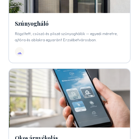
Szúnyogháló
Rögzített, csúszó és pliszé szúnyoghálók — egyedi méretre,
ajtóra és ablakra egyaránt Erzsébetvárosban.
→
Okos árnyékolás