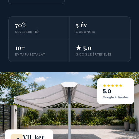
70%
5 év
KEVESEBB HŐ
GARANCIA
10+
★ 5.0
ÉV TAPASZTALAT
GOOGLE ÉRTÉKELÉS
★★★★★
5.0
Google értékelés
VII. ker.