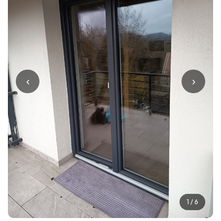
‹
›
1
/ 6