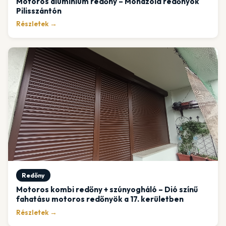
Motoros alumínium redőny – Mohazöld redőnyök
Pilisszántón
Részletek →
Redőny
Motoros kombi redőny + szúnyogháló – Dió színű
fahatásu motoros redőnyök a 17. kerületben
Részletek →