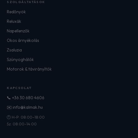
SZOLGÁLTATÁSOK
Redőnyök
Reluxák
Napellenzők
Okos árnyékolás
Zsaluzia
Szúnyoghálók
Motorok & távirányítók
KAPCSOLAT
📞 +36 30 680 4606
✉️ info@kalmak.hu
🕐 H-P: 08:00–18:00
Sz: 08:00–14:00