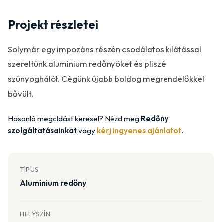
Projekt részletei
Solymár egy impozáns részén csodálatos kilátással
szereltünk alumínium redőnyöket és pliszé
szúnyoghálót. Cégünk újabb boldog megrendelőkkel
bővült.
Hasonló megoldást keresel? Nézd meg
Redőny
szolgáltatásainkat
vagy
kérj ingyenes ajánlatot
.
TÍPUS
Alumínium redőny
HELYSZÍN