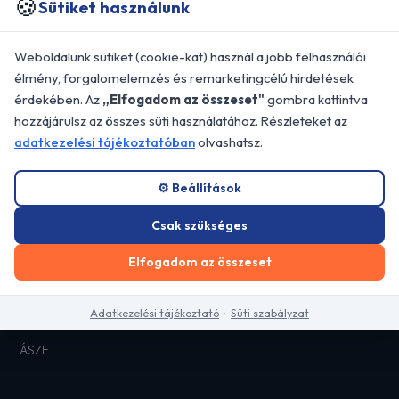
🍪
Sütiket használunk
KALMAKOMFORT KFT.
Professzionális árnyékolástechnikai
Weboldalunk sütiket (cookie-kat) használ a jobb felhasználói
megoldások Budapesten és Pest megye egész
élmény, forgalomelemzés és remarketingcélú hirdetések
területén.
érdekében. Az
„Elfogadom az összeset"
gombra kattintva
📍 2310 Szigetszentmiklós, Dorottya u.
hozzájárulsz az összes süti használatához. Részleteket az
26/B
adatkezelési tájékoztatóban
olvashatsz.
GYORS LINKEK
⚙️ Beállítások
Főoldal
Csak szükséges
Referenciák
Elfogadom az összeset
Blog
Kapcsolat
Adatkezelési tájékoztató
·
Süti szabályzat
Adatkezelési tájékoztató
ÁSZF