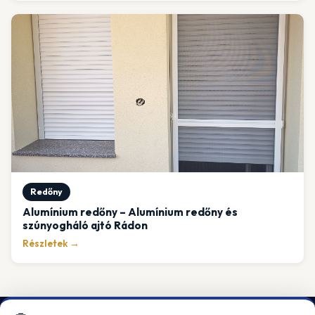
Redőny
Alumínium redőny – Alumínium redőny és
szúnyogháló ajtó Rádon
Részletek →