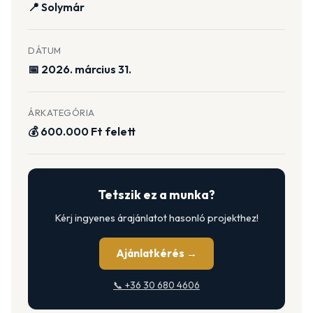
📍 Solymár
DÁTUM
📅 2026. március 31.
ÁRKATEGÓRIA
💰 600.000 Ft felett
Tetszik ez a munka?
Kérj ingyenes árajánlatot hasonló projekthez!
Ajánlatkérés →
📞 +36 30 680 4606