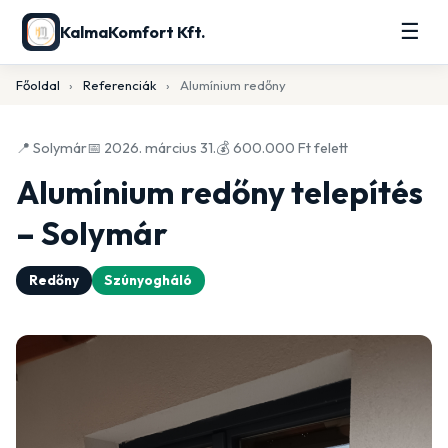
☰
KalmaKomfort Kft.
Főoldal
›
Referenciák
›
Alumínium redőny
📍 Solymár
📅 2026. március 31.
💰 600.000 Ft felett
Alumínium redőny telepítés
– Solymár
Redőny
Szúnyogháló