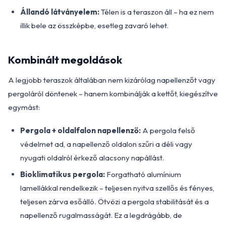
Állandó látványelem:
Télen is a teraszon áll – ha ez nem
illik bele az összképbe, esetleg zavaró lehet.
Kombinált megoldások
A legjobb teraszok általában nem kizárólag napellenzőt vagy
pergoláról döntenek – hanem kombinálják a kettőt, kiegészítve
egymást:
Pergola + oldalfalon napellenző:
A pergola felső
védelmet ad, a napellenző oldalon szűri a déli vagy
nyugati oldalról érkező alacsony napállást.
Bioklimatikus pergola:
Forgatható alumínium
lamellákkal rendelkezik – teljesen nyitva szellős és fényes,
teljesen zárva esőálló. Ötvözi a pergola stabilitását és a
napellenző rugalmasságát. Ez a legdrágább, de