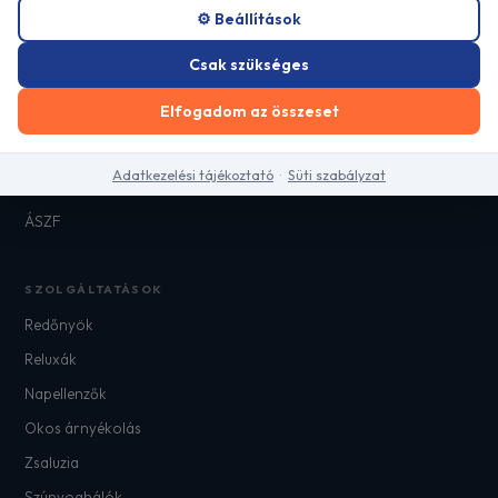
GYORS LINKEK
⚙️ Beállítások
Főoldal
Csak szükséges
Referenciák
Elfogadom az összeset
Blog
Kapcsolat
Adatkezelési tájékoztató
·
Süti szabályzat
Adatkezelési tájékoztató
ÁSZF
SZOLGÁLTATÁSOK
Redőnyök
Reluxák
Napellenzők
Okos árnyékolás
Zsaluzia
Szúnyoghálók