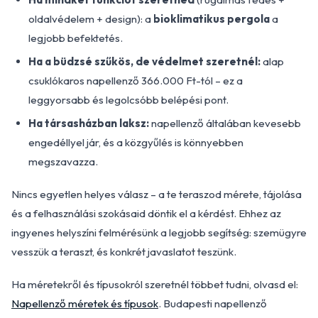
oldalvédelem + design): a
bioklimatikus pergola
a
legjobb befektetés.
Ha a büdzsé szűkös, de védelmet szeretnél:
alap
csuklókaros napellenző 366.000 Ft-tól – ez a
leggyorsabb és legolcsóbb belépési pont.
Ha társasházban laksz:
napellenző általában kevesebb
engedéllyel jár, és a közgyűlés is könnyebben
megszavazza.
Nincs egyetlen helyes válasz – a te teraszod mérete, tájolása
és a felhasználási szokásaid döntik el a kérdést. Ehhez az
ingyenes helyszíni felmérésünk a legjobb segítség: szemügyre
vesszük a teraszt, és konkrét javaslatot teszünk.
Ha méretekről és típusokról szeretnél többet tudni, olvasd el:
Napellenző méretek és típusok
. Budapesti napellenző