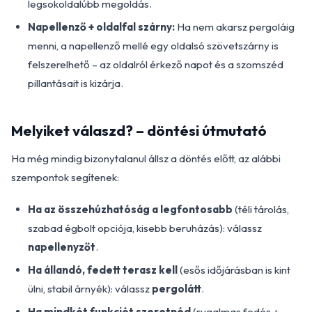
legsokoldalúbb megoldás.
Napellenző + oldalfal szárny:
Ha nem akarsz pergoláig
menni, a napellenző mellé egy oldalsó szövetszárny is
felszerelhető – az oldalról érkező napot és a szomszéd
pillantásait is kizárja.
Melyiket válaszd? – döntési útmutató
Ha még mindig bizonytalanul állsz a döntés előtt, az alábbi
szempontok segítenek:
Ha az összehúzhatóság a legfontosabb
(téli tárolás,
szabad égbolt opciója, kisebb beruházás): válassz
napellenyzőt
.
Ha állandó, fedett terasz kell
(esős időjárásban is kint
ülni, stabil árnyék): válassz
pergolátt
.
Ha mindkét funkciót szeretnéd
(rugalmas fedés +