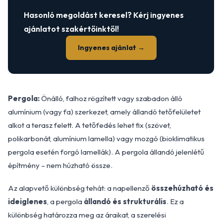
Hasonló megoldást keresel? Kérj ingyenes
ajánlatot szakértőinktől!
Ingyenes ajánlat →
Pergola:
Önálló, falhoz rögzített vagy szabadon álló
alumínium (vagy fa) szerkezet, amely állandó tetőfelületet
alkot a terasz felett. A tetőfedés lehet fix (szövet,
polikarbonát, alumínium lamella) vagy mozgó (bioklimatikus
pergola esetén forgó lamellák). A pergola állandó jelenlétű
építmény – nem húzható össze.
Az alapvető különbség tehát: a napellenző
összehúzható és
ideiglenes
, a pergola
állandó és strukturális
. Ez a
különbség határozza meg az áraikat, a szerelési