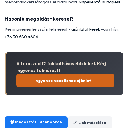
megoldásokért látogass el oldalunkra:
Napellenző Budapest
.
Hasonló megoldást keresel?
Kérj ingyenes helyszíni felmérést –
ajánlatot kérek
vagy hívj:
+36 30 680 4606
A teraszod 12 fokkal hűvösebb lehet. Kérj
ingyenes felmérést!
Ingyenes napellenző ajánlat →
📹 Megosztás Facebookon
🔗 Link másolása