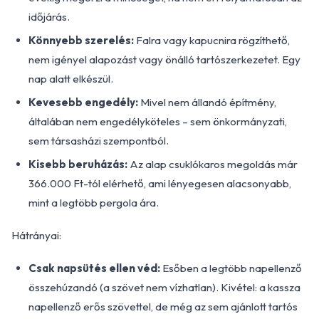
időjárás.
Könnyebb szerelés:
Falra vagy kapucnira rögzíthető,
nem igényel alapozást vagy önálló tartószerkezetet. Egy
nap alatt elkészül.
Kevesebb engedély:
Mivel nem állandó építmény,
általában nem engedélyköteles – sem önkormányzati,
sem társasházi szempontból.
Kisebb beruházás:
Az alap csuklókaros megoldás már
366.000 Ft-tól elérhető, ami lényegesen alacsonyabb,
mint a legtöbb pergola ára.
Hátrányai:
Csak napsütés ellen véd:
Esőben a legtöbb napellenző
összehúzandó (a szövet nem vízhatlan). Kivétel: a kassza
napellenző erős szövettel, de még az sem ajánlott tartós