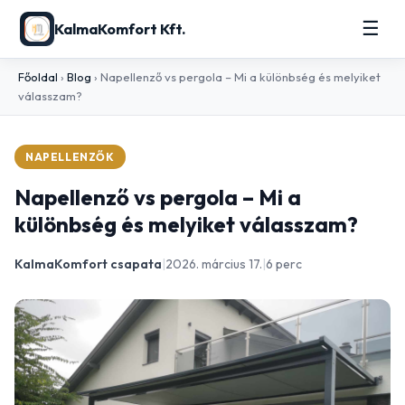
☰
KalmaKomfort Kft.
Főoldal
›
Blog
›
Napellenző vs pergola – Mi a különbség és melyiket
válasszam?
NAPELLENZŐK
Napellenző vs pergola – Mi a
különbség és melyiket válasszam?
KalmaKomfort csapata
|
2026. március 17.
|
6 perc