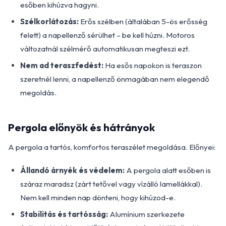
esőben kihúzva hagyni.
Szélkorlátozás:
Erős szélben (általában 5-ös erősség
felett) a napellenző sérülhet – be kell húzni. Motoros
változatnál szélmérő automatikusan megteszi ezt.
Nem ad teraszfedést:
Ha esős napokon is teraszon
szeretnél lenni, a napellenző önmagában nem elegendő
megoldás.
Pergola előnyök és hátrányok
A pergola a tartós, komfortos teraszélet megoldása. Előnyei:
Állandó árnyék és védelem:
A pergola alatt esőben is
száraz maradsz (zárt tetővel vagy vízálló lamellákkal).
Nem kell minden nap dönteni, hogy kihúzod-e.
Stabilitás és tartósság:
Alumínium szerkezete