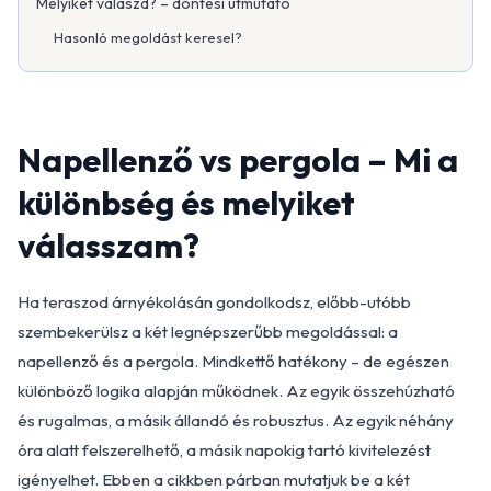
Melyiket válaszd? – döntési útmutató
Hasonló megoldást keresel?
Napellenző vs pergola – Mi a
különbség és melyiket
válasszam?
Ha teraszod árnyékolásán gondolkodsz, előbb-utóbb
szembekerülsz a két legnépszerűbb megoldással: a
napellenző és a pergola. Mindkettő hatékony – de egészen
különböző logika alapján működnek. Az egyik összehúzható
és rugalmas, a másik állandó és robusztus. Az egyik néhány
óra alatt felszerelhető, a másik napokig tartó kivitelezést
igényelhet. Ebben a cikkben párban mutatjuk be a két