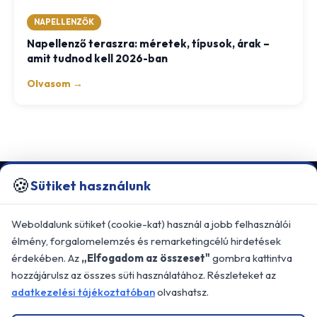
NAPELLENZŐK
Napellenző teraszra: méretek, típusok, árak –
amit tudnod kell 2026-ban
Olvasom →
🍪
Sütiket használunk
KALMAKOMFORT KFT.
Professzionális árnyékolástechnikai
Weboldalunk sütiket (cookie-kat) használ a jobb felhasználói
megoldások Budapesten és Pest megye egész
élmény, forgalomelemzés és remarketingcélú hirdetések
területén.
érdekében. Az
„Elfogadom az összeset"
gombra kattintva
📍 2310 Szigetszentmiklós, Dorottya u.
hozzájárulsz az összes süti használatához. Részleteket az
26/B
adatkezelési tájékoztatóban
olvashatsz.