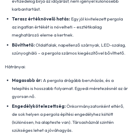
évtizedekig bírja az időjárást, nem igényel különösebb
karbantartást.
Terasz értéknövelő hatás:
Egy jól kivitelezett pergola
az ingatlan értékét is növelheti – esztétikailag
meghatározó eleme a kertnek.
Bővíthető:
Oldalfalak, napellenző szárnyak, LED-szalag,
szúnyogháló – a pergola számos kiegészítővel bővíthető.
Hátrányai:
Magasabb ár:
A pergola drágább beruházás, és a
telepítés is hosszabb folyamat. Egyedi méretezésnél az ár
gyorsan nő.
Engedélykötelezettség:
Önkormányzatonként eltérő,
de sok helyen a pergola építési engedélyhez kötött
(különösen, ha alapteste van). Társasháznál szintén
szükséges lehet a jóváhagyás.