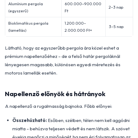
Alumínium pergola
600.000–900.000
2–3 nap
(egyszerű)
Ft
Bioklimatikus pergola
1.200.000–
3–5 nap
(lamellás)
2.000.000 Ft+
Látható, hogy az egyszerűbb pergola ára közel eshet a
prémium napellenzőéhez – de a felső határ pergoláknál
lényegesen magasabb, különösen egyedi méretezés és
motoros lamellák esetén.
Napellenző előnyök és hátrányok
A napellenző a rugalmasság bajnoka. Főbb előnyei:
Összehúzható:
Esőben, szélben, télen nem kell aggódni
miatta – behúzva teljesen védett és nem látszik. A szövet
évekig megőrzi a minőségét, ha nem éri folyamatosan az