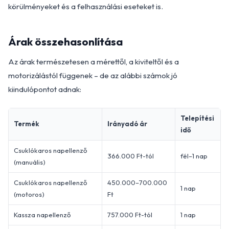
körülményeket és a felhasználási eseteket is.
Árak összehasonlítása
Az árak természetesen a mérettől, a kiviteltől és a
motorizálástól függenek – de az alábbi számok jó
kiindulópontot adnak:
Telepítési
Termék
Irányadó ár
idő
Csuklókaros napellenző
366.000 Ft-tól
fél–1 nap
(manuális)
Csuklókaros napellenző
450.000–700.000
1 nap
(motoros)
Ft
Kassza napellenző
757.000 Ft-tól
1 nap