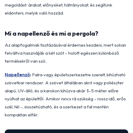
megoldást: árakat, előnyöket, hátrányokat, és segítünk
eldönteni, melyik való hozzád.
Mi a napellenző és mi a pergola?
Az alapfogalmak tisztázásával érdemes kezdeni, mert sokan
felváltva használják a két szót – holott egészen különböző
termékekről van szó.
Napellenző
:
Falra vagy épületszerkezetre szerelt, kihúzható
szövetkar rendszer. A szövet általában akril vagy poliészter
alapú, UV-álló, és a karokon kihúzva akár 3–5 méter előre
nyúlhat az épülettől. Amikor nincs rá szükség – rossz idő, erős
szél, tél –, összehúzható, és a szerkezet a fal mentén
kompaktan elfér.