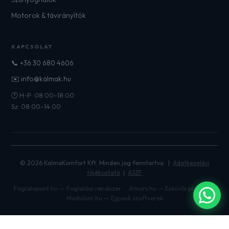
Motorok & távirányítók
KAPCSOLAT
📞 +36 30 680 4606
✉️ info@kalmak.hu
🕐 H-P: 08:00–18:00
Sz: 08:00–14:00
© 2026 KalmaKomfort Kft. Minden jog fenntartva. |
Adatkezelési
tájékoztató
|
ÁSZF
Foglalopont.hu — Foglalási rendszer
Amory.hu — Esküvői piactér
Modulum.hu — Egyedi szoftverek