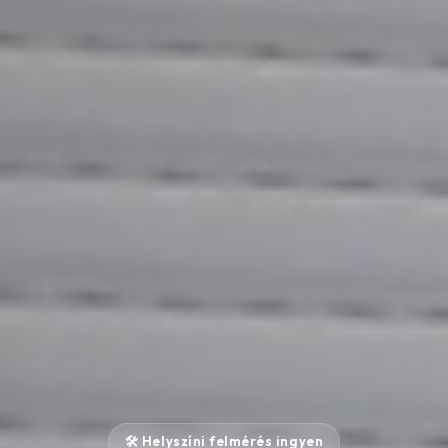
🛠️ Helyszíni felmérés ingyen