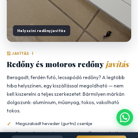
Helyszíni redőnyjavítás
🪟 JAVÍTÁS · 1
Redőny és motoros redőny
javítás
Beragadt, ferdén futó, lecsapódó redőny? A legtöbb
hiba helyszínen, egy kiszállással megoldható — nem
kell kiszerelni a teljes szerkezetet. Bármilyen márkán
dolgozunk: alumínium, műanyag, tokos, vakolható
tokos.
Megszakadt heveder (gurtni) cseréje
Beragadt vagy nehezen mozgó redőny szervízelése