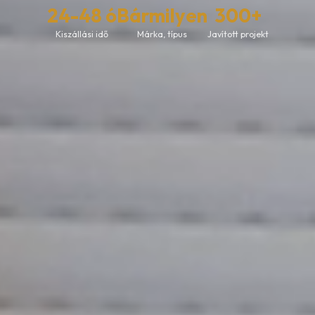
24-48 ó
Bármilyen
300+
Kiszállási idő
Márka, típus
Javított projekt