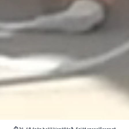
⏱️ 24-48 órán belül kiszállás
🔧 Saját szerelőcsapat