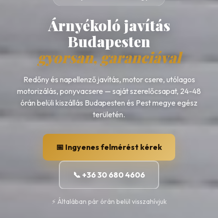
Árnyékoló javítás
Budapesten
gyorsan, garanciával
Redőny és napellenző javítás, motor csere, utólagos
motorizálás, ponyvacsere — saját szerelőcsapat, 24-48
órán belüli kiszállás Budapesten és Pest megye egész
területén.
📅 Ingyenes felmérést kérek
📞 +36 30 680 4606
⚡ Általában pár órán belül visszahívjuk